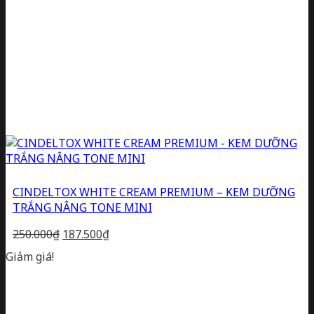
CINDELTOX WHITE CREAM PREMIUM – KEM DƯỠNG
TRẮNG NÂNG TONE MINI
Giá
Giá
250.000
₫
187.500
₫
gốc
hiện
Giảm giá!
là:
tại
250.000₫.
là:
187.500₫.