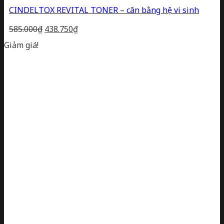
CINDELTOX REVITAL TONER – cân bằng hệ vi sinh
Giá
Giá
585.000
₫
438.750
₫
gốc
hiện
Giảm giá!
là:
tại
585.000₫.
là:
438.750₫.