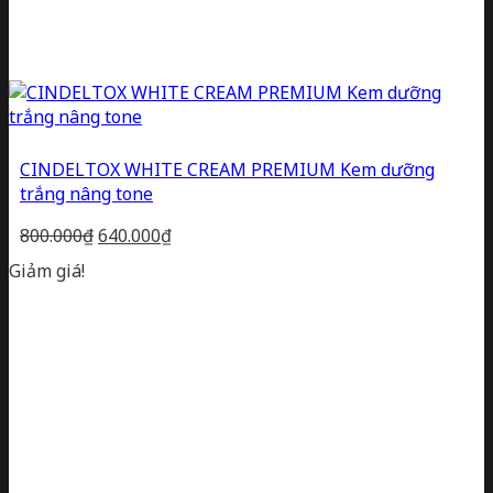
CINDELTOX WHITE CREAM PREMIUM Kem dưỡng
trắng nâng tone
Giá
Giá
800.000
₫
640.000
₫
gốc
hiện
Giảm giá!
là:
tại
800.000₫.
là:
640.000₫.