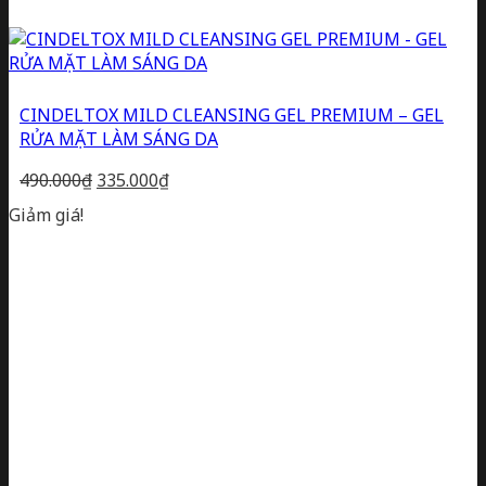
CINDELTOX MILD CLEANSING GEL PREMIUM – GEL
RỬA MẶT LÀM SÁNG DA
Giá
Giá
490.000
₫
335.000
₫
gốc
hiện
Giảm giá!
là:
tại
490.000₫.
là:
335.000₫.