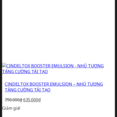
CINDELTOX BOOSTER EMULSION – NHŨ TƯƠNG
TĂNG CƯỜNG TÁI TẠO
Giá
Giá
790.000
₫
635.000
₫
gốc
hiện
Giảm giá!
là:
tại
790.000₫.
là: