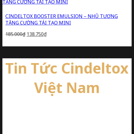
CINDELTOX BOOSTER EMULSION – NHŨ TƯƠNG
TĂNG CƯỜNG TÁI TẠO MINI
Giá
Giá
185.000
₫
138.750
₫
gốc
hiện
là:
tại
185.000₫.
là:
138.750₫.
Tin Tức Cindeltox
Việt Nam