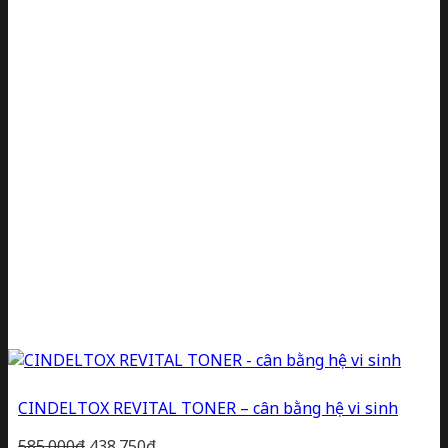
CINDELTOX REVITAL TONER – cân bằng hệ vi sinh
Giá
Giá
585.000
₫
438.750
₫