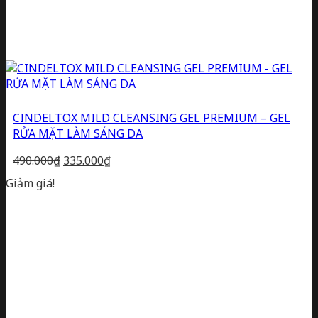
CINDELTOX MILD CLEANSING GEL PREMIUM – GEL
RỬA MẶT LÀM SÁNG DA
Giá
Giá
490.000
₫
335.000
₫
gốc
hiện
Giảm giá!
là:
tại
490.000₫.
là:
335.000₫.