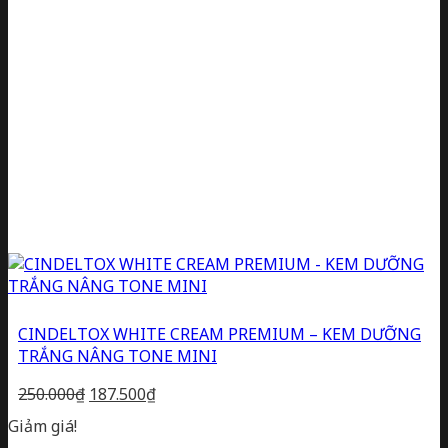
CINDELTOX WHITE CREAM PREMIUM – KEM DƯỠNG
TRẮNG NÂNG TONE MINI
Giá
Giá
250.000
₫
187.500
₫
gốc
hiện
Giảm giá!
là:
tại