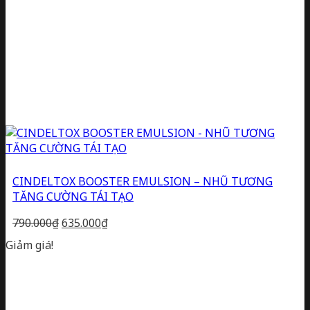
CINDELTOX BOOSTER EMULSION – NHŨ TƯƠNG
TĂNG CƯỜNG TÁI TẠO
Giá
Giá
790.000
₫
635.000
₫
gốc
hiện
Giảm giá!
là:
tại
790.000₫.
là:
635.000₫.