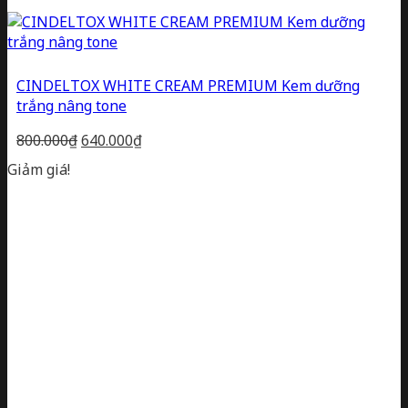
CINDELTOX WHITE CREAM PREMIUM Kem dưỡng
trắng nâng tone
Giá
Giá
800.000
₫
640.000
₫
gốc
hiện
Giảm giá!
là:
tại
800.000₫.
là:
640.000₫.