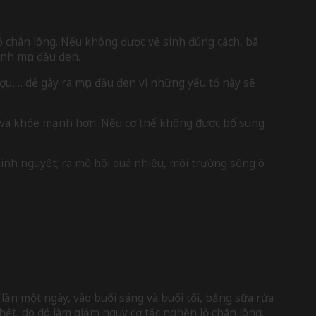
 chân lông. Nếu không được vệ sinh đúng cách, bã
ành mụn đầu đen.
u,… dễ gây ra mụn đầu đen vì những yếu tố này sẽ
tắn và khỏe mạnh hơn. Nếu cơ thể không được bổ sung
inh nguyệt; ra mồ hôi quá nhiều, môi trường sống ô
lần một ngày, vào buổi sáng và buổi tối, bằng sữa rửa
chết, do đó làm giảm nguy cơ tắc nghẽn lỗ chân lông.