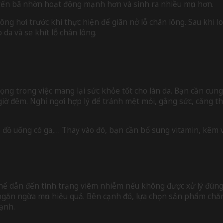
uyến bã nhờn hoạt động mạnh hơn và sinh ra nhiều mụn hơn.
ng hơi trước khi thực hiện để giãn nở lỗ chân lông. Sau khi lo
da và se khít lỗ chân lông.
ọng trong việc mang lại sức khỏe tốt cho làn da. Bạn cần cung
giờ đêm. Nghỉ ngơi hợp lý để tránh mệt mỏi, gắng sức, căng t
ê, đồ uống có ga,… Thay vào đó, bạn cần bổ sung vitamin, kẽm v
 dẫn đến tình trạng viêm nhiễm nếu không được xử lý đúng cá
 ngăn ngừa mụn hiệu quả. Bên cạnh đó, lựa chọn sản phẩm chăm
mạnh.