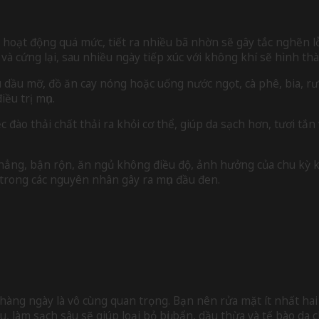
oạt động quá mức, tiết ra nhiều bã nhờn sẽ gây tắc nghẽn lỗ
và cứng lại, sau nhiều ngày tiếp xúc với không khí sẽ hình th
ầu mỡ, đồ ăn cay nóng hoặc uống nước ngọt, cà phê, bia, rượ
ều trị mụn.
c đào thải chất thải ra khỏi cơ thể, giúp da sạch hơn, tươi 
.
thẳng, bận rộn, ăn ngủ không điều độ, ảnh hưởng của chu kỳ k
 trong các nguyên nhân gây ra mụn đầu đen.
hàng ngày là vô cùng quan trọng. Bạn nên rửa mặt ít nhất hai 
 làm sạch sâu sẽ giúp loại bỏ bụi bẩn, dầu thừa và tế bào da 