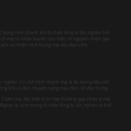
 Chúng hình thành khi lỗ chân lông bị tắc nghẽn bởi
 sạch mụn và khỏe mạnh, cần hiểu rõ nguyên nhân gây
ách cải thiện tình trạng mụn đầu đen nhé.
ắc nghẽn. Cơ chế hình thành mụn là do lượng dầu tiết
không khí và dần chuyển sang màu đen rất đặc trưng.
bên má, đặc biệt vị trí mụn thường gặp nhất là mụn
 Ngoài ra, tình trạng lỗ chân lông bị tắc nghẽn có thể