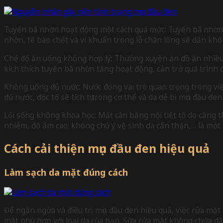
Tuyến bã nhờn hoạt động một cách quá mức: Tuyến bã nhờn h
nhờn, tế bào chết và vi khuẩn trong lỗ chân lông sẽ dần khô 
Chế độ ăn uống không hợp lý: Thường xuyên ăn đồ ăn nhiều d
kích thích tuyến bã nhờn tăng hoạt động, cản trở quá trình đi
Không uống đủ nước: Nước đóng vai trò quan trọng trong việ
đủ nước, độc tố sẽ tích tụ trong cơ thể và da dễ bị mụn đầu đen
Lối sống không khoa học: Mất cân bằng nội tiết tố do căng 
nhiễm, độ ẩm cao; không chú ý vệ sinh da cẩn thận,… là một
Cách cải thiện mụn đầu đen hiệu quả
Làm sạch da mặt đúng cách
Để ngăn ngừa và điều trị mụn đầu đen hiệu quả, việc rửa mặt 
mặt phù hợp với loại da của bạn. Sữa rửa mặt không chứa dầu,