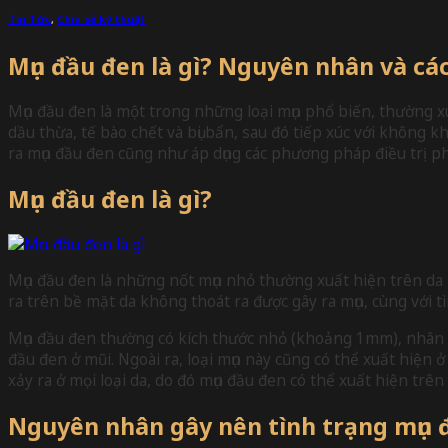
Tin Tức
,
Chia sẻ kỹ thuật
Mụn đầu đen là gì? Nguyên nhân và các
Mụn đầu đen là một trong những loại mụn phổ biến, thường x
dầu thừa, tế bào chết và bụi bẩn, sau đó tiếp xúc với không
ra mụn đầu đen cũng như áp dụng các phương pháp điều trị 
Mụn đầu đen là gì?
Mụn đầu đen là những nốt mụn nhỏ thường xuất hiện trên da kh
ra trên bề mặt da không thoát ra được gây ra mụn, cùng với t
Mụn đầu đen thường có kích thước nhỏ (khoảng 1mm), nhân mụ
đầu đen ở mũi. Ngoài ra, loại mụn này cũng có thể xuất hiện ở
xảy ra ở mọi loại da, do đó mụn đầu đen có thể xuất hiện trê
Nguyên nhân gây nên tình trạng mụn 