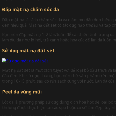
Đắp mặt nạ chăm sóc da
Đắp mặt nạ là cách chăm sóc da và giảm mụn đầu đen hiệu quả
đen hiệu quả. Mặt nạ đất sét có tác dụng hấp thụ dầu và tạp ch
Bạn nên đắp mặt nạ 1-2 lần/tuần để cải thiện tình trạng da
làm dịu da như lô hội, trà xanh hoặc hoa cúc để làn da luô
Sử dụng mặt nạ đất sét
Mặt nạ đất sét là một cách tuyệt vời để loại bỏ dầu thừa và l
đầu đen. Khi sử dụng chúng, bạn nên thử sản phẩm trên một 
trong 10-15 phút, sau đó rửa sạch cùng với nước. Làn da của
Peel da vùng mũi
Lột da là phương pháp sử dụng dung dịch hóa học để loại bỏ 
thường được thực hiện tại các spa hoặc cơ sở làm đẹp, tuy nh