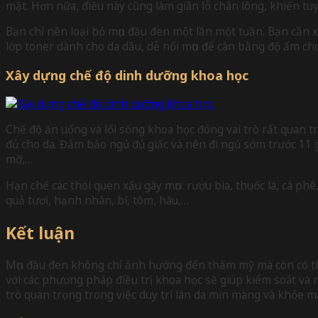
mặt. Hơn nữa, điều này cũng làm giãn lỗ chân lông, khiến t
Bạn chỉ nên loại bỏ mụn đầu đen một lần một tuần. Bạn cần xô
lớp toner dành cho da dầu, dễ nổi mụn để cân bằng độ ẩm cho 
Xây dựng chế độ dinh dưỡng khoa học
Chế độ ăn uống và lối sống khoa học đóng vai trò rất quan tr
đủ cho da. Đảm bảo ngủ đủ giấc và nên đi ngủ sớm trước 11 
mỡ,…
Hạn chế các thói quen xấu gây mụn: rượu bia, thuốc lá, cà ph
quả tươi, hạnh nhân, bí, tôm, hàu,…
Kết luận
Mụn đầu đen không chỉ ảnh hưởng đến thẩm mỹ mà còn có thể
với các phương pháp điều trị khoa học sẽ giúp kiểm soát và
trò quan trọng trong việc duy trì làn da mịn màng và khỏe 