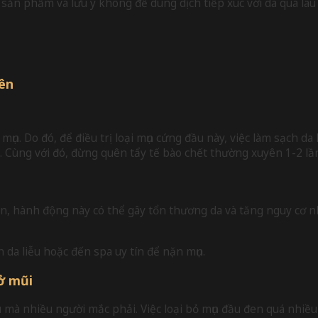
 sản phẩm và lưu ý không để dung dịch tiếp xúc với da quá lâu 
yên
mụn. Do đó, để điều trị loại mụn cứng đầu này, việc làm sạch d
 Cùng với đó, đừng quên tẩy tế bào chết thường xuyên 1-2 lần/t
, hành động này có thể gây tổn thương da và tăng nguy cơ nhiễ
da liễu hoặc đến spa uy tín để nặn mụn.
 ở mũi
 mà nhiều người mắc phải. Việc loại bỏ mụn đầu đen quá nhiều