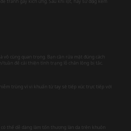
để tránh gây kích ứng. Sau khi lột, hãy sử dụng kem
a là vô cùng quan trọng. Bạn cần rửa mặt đúng cách
uần để cải thiện tình trạng lỗ chân lông bị tắc.
m trùng vì vi khuẩn từ tay sẽ tiếp xúc trực tiếp với
 có thể dễ dàng làm tổn thương làn da trên khuôn