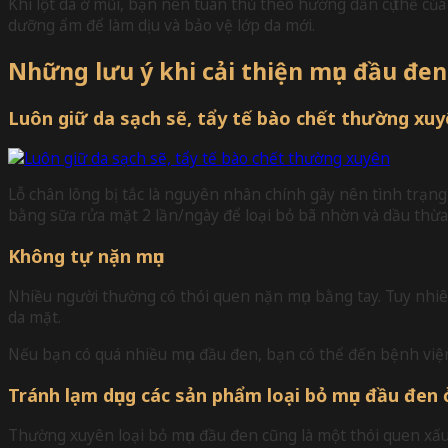
Khi lột da ở mũi, bạn nên tuân thủ theo hướng dẫn cụ thể của
dưỡng ẩm để làm dịu và bảo vệ lớp da mới.
Những lưu ý khi cải thiện mụn đầu đen
Luôn giữ da sạch sẽ, tẩy tế bào chết thường xu
Lỗ chân lông bị tắc là nguyên nhân chính gây nên tình trạng 
bằng sữa rửa mặt 2 lần/ngày để loại bỏ bã nhờn và dầu thừa.
Không tự nặn mụn
Nhiều người thường có thói quen nặn mụn bằng tay. Tuy nhiên
da mặt.
Nếu bạn có quá nhiều mụn đầu đen, bạn có thể đến bệnh viện 
Tránh lạm dụng các sản phẩm loại bỏ mụn đầu đen
Thường xuyên loại bỏ mụn đầu đen cũng là một thói quen xấu