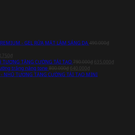
PREMIUM - GEL RỬA MẶT LÀM SÁNG DA
490.000
₫
Giá
8.750
₫
hiện
Giá
Giá
Ũ TƯƠNG TĂNG CƯỜNG TÁI TẠO
790.000
₫
635.000
₫
tại
Giá
Giá
gốc
hiện
ng trắng nâng tone
800.000
₫
640.000
₫
.000₫.
là:
gốc
hiện
là:
tại
- NHŨ TƯƠNG TĂNG CƯỜNG TÁI TẠO MINI
438.750₫.
là:
tại
790.000₫.
là:
800.000₫.
là:
635.000₫.
640.000₫.