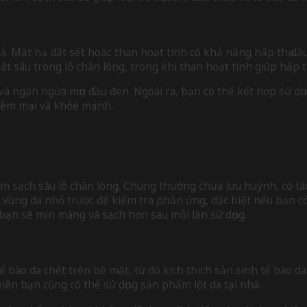
. Mặt nạ đất sét hoặc than hoạt tính có khả năng hấp thụ dầu 
ất sâu trong lỗ chân lông, trong khi than hoạt tính giúp hấp th
 và ngăn ngừa mụn đầu đen. Ngoài ra, bạn có thể kết hợp sử d
n mềm mại và khỏe mạnh.
àm sạch sâu lỗ chân lông. Chúng thường chứa lưu huỳnh, có tác 
vùng da nhỏ trước để kiểm tra phản ứng, đặc biệt nếu bạn có
 bạn sẽ mịn màng và sạch hơn sau mỗi lần sử dụng.
tế bào da chết trên bề mặt, từ đó kích thích sản sinh tế bào
iên bạn cũng có thể sử dụng sản phẩm lột da tại nhà.