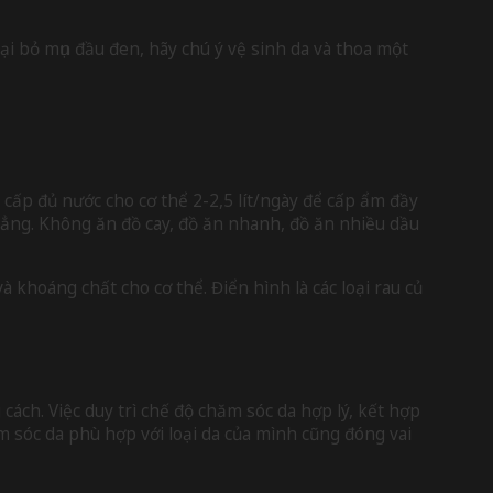
ại bỏ mụn đầu đen, hãy chú ý vệ sinh da và thoa một
 cấp đủ nước cho cơ thể 2-2,5 lít/ngày để cấp ẩm đầy
hẳng. Không ăn đồ cay, đồ ăn nhanh, đồ ăn nhiều dầu
à khoáng chất cho cơ thể. Điển hình là các loại rau củ
ch. Việc duy trì chế độ chăm sóc da hợp lý, kết hợp
 sóc da phù hợp với loại da của mình cũng đóng vai