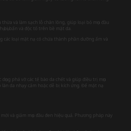
thừa và làm sạch lỗ chân lông, giúp loại bỏ mụn đầu
ụ bụi bẩn và độc tố trên bề mặt da.
ụng các loại mặt nạ có chứa thành phần dưỡng ẩm và
dụng phá vỡ các tế bào da chết và giúp điều trị mụn
 làn da nhạy cảm hoặc dễ bị kích ứng. Để mặt nạ
 da mới và giảm mụn đầu đen hiệu quả. Phương pháp này