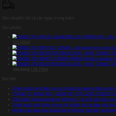
Vận chuyển tất cả các ngày trong tuần
Sản phẩm
Giá
Giá
335.000
₫
gốc
hiện
C
là:
tại
490.000₫.
là:
335.000₫.
Giá
Giá
185.000
₫
138.750
₫
gốc
hiện
Bài Viết
là:
tại
185.000₫.
là:
Chiết xuất cây thiên ma có những tác dụng gì đối với làn
138.750₫.
THÁNG 11 RẠNG RỠ – GIẢM HẾT CỠ CÙNG CINDELTO
[Giải đáp]: Niacinamide và Vitamin C có thể kết hợp c
Chiết xuất cam thảo trong mỹ phẩm có tác dụng cho da?
Những tác dụng của Glutathione không ngờ đến mà bạn