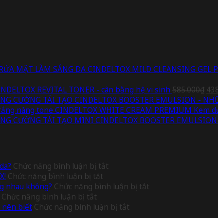
CINDELTOX MILD CLEANSING GEL 
Giá
INDELTOX REVITAL TONER - cân bằng hệ vi sinh
585.000
₫
43
gốc
CINDELTOX BOOSTER EMULSION - NH
là:
CINDELTOX WHITE CREAM PREMIUM Kem dưỡ
585
CINDELTOX BOOSTER EMULSION 
ở
 da?
Chức năng bình luận bị tắt
ở
Chiết
X!
Chức năng bình luận bị tắt
THÁNG
xuất
ở
ùng nhau không?
Chức năng bình luận bị tắt
ở
11
cây
[Giải
Chức năng bình luận bị tắt
Chiết
RẠNG
thiên
ở
đáp]:
 nên biết
Chức năng bình luận bị tắt
xuất
RỠ
ma
Những
Niacinamide